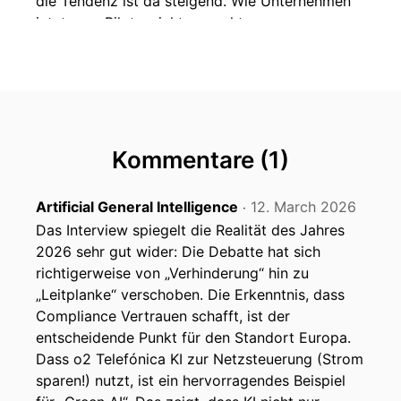
die Tendenz ist da steigend. Wie Unternehmen
jetzt vom Pilotprojekt zur echten
Wertschöpfung kommen, wie sie AI -ready
werden und ob der EU -AI -Act dabei Hürde
oder Chance ist, darüber spreche ich mit
meinem Gast. Das ist heute Till Jonas -
Fuhlbrück. Er ist Director Data & AI bei O2
Telefonica. Grüß dich, Till. Till Jonas Fuhlbrück
Kommentare (1)
Start:
End: Hallo, Matthias. Freue mich, hier zu
Artificial General Intelligence
12. March 2026
‧
sein. Station Voice
Das Interview spiegelt die Realität des Jahres
Start:
2026 sehr gut wider: Die Debatte hat sich
End: So klingt Wirtschaft. Zukunftsthemen
für Unternehmen. Jeden Mittwoch sprechen wir
richtigerweise von „Verhinderung“ hin zu
mit EntscheiderInnen über die
„Leitplanke“ verschoben. Die Erkenntnis, dass
Herausforderungen und Trends in ihrer Branche.
Compliance Vertrauen schafft, ist der
Mit jeder Menge Insights und neuen
entscheidende Punkt für den Standort Europa.
Denkanstößen. Aus der Wirtschaft für die
Dass o2 Telefónica KI zur Netzsteuerung (Strom
Wirtschaft. Matthias Rutkowski (Host)
sparen!) nutzt, ist ein hervorragendes Beispiel