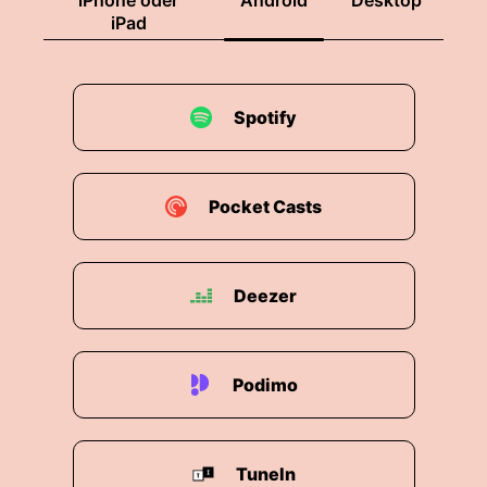
iPhone oder
Android
Desktop
iPad
Spotify
Pocket Casts
Deezer
Podimo
TuneIn